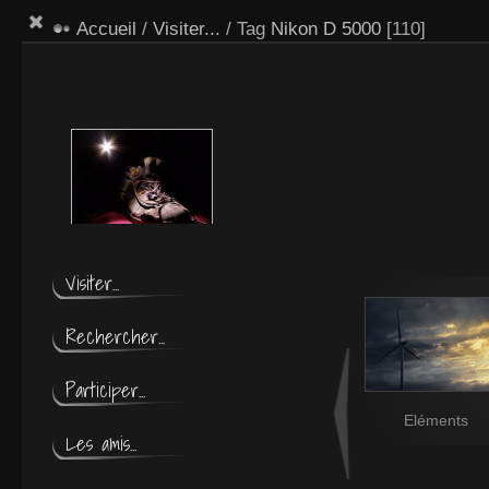
Accueil
/
Visiter...
/ Tag
Nikon D 5000
[110]
Eloge de la laideur
Visiter...
Rechercher...
Participer...
Eléments
Les amis...