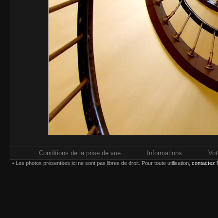
Conditions de la prise de vue
Informations
Vot
• Les photos présentées ici ne sont pas libres de droit. Pour toute utilisation,
contactez 
Impressions réalisées chez
Whitewall.fr
. Pour plus d'in
types d'impression,
Paiement sécurisé par carte bancaire ou compte
Choisissez une taille et un type d'impression :
(*) Contrecollage conseillé 