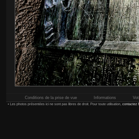
Conditions de la prise de vue
Informations
Vot
• Les photos présentées ici ne sont pas libres de droit. Pour toute utilisation,
contactez 
Impressions réalisées chez
Whitewall.fr
. Pour plus d'in
types d'impression,
Paiement sécurisé par carte bancaire ou compte
Choisissez une taille et un type d'impression :
(*) Contrecollage conseillé 