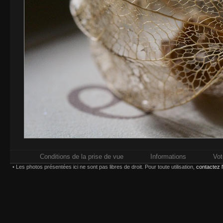
Conditions de la prise de vue
Informations
Vot
• Les photos présentées ici ne sont pas libres de droit. Pour toute utilisation,
contactez 
Impressions réalisées chez
Whitewall.fr
. Pour plus d'in
types d'impression,
Paiement sécurisé par carte bancaire ou compte
Choisissez une taille et un type d'impression :
(*) Contrecollage conseillé 