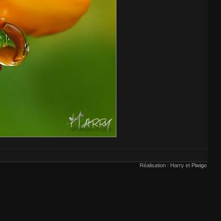
Réalisation : Harry et
Piwigo
voir
ici
.