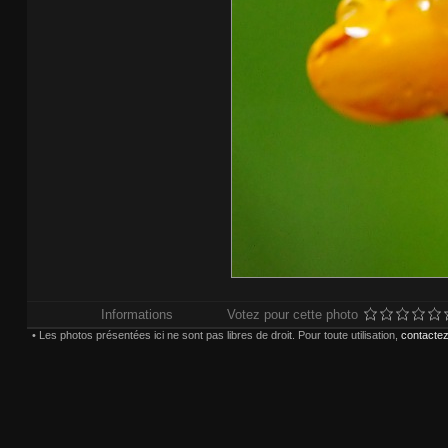
Informations
Votez pour cette photo
• Les photos présentées ici ne sont pas libres de droit. Pour toute utilisation,
contactez
Impressions réalisées chez
Whitewall.fr
. Po
Paiement sécurisé pa
Choisissez une taille et un 
(*