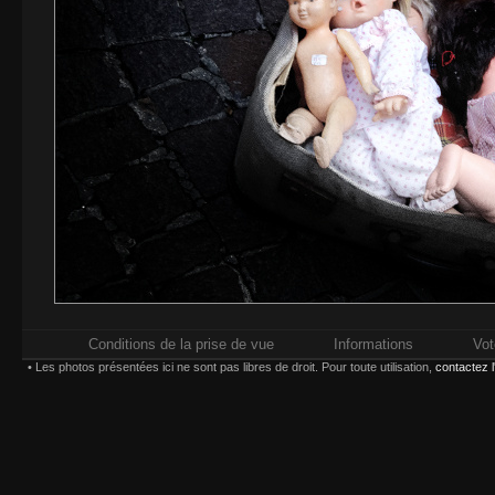
Conditions de la prise de vue
Informations
Vot
• Les photos présentées ici ne sont pas libres de droit. Pour toute utilisation,
contactez 
Impressions réalisées chez
Whitewall.fr
. Pour plus d'in
types d'impression,
Paiement sécurisé par carte bancaire ou compte
Choisissez une taille et un type d'impression :
(*) Contrecollage conseillé 