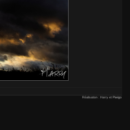
Réalisation : Harry et
Piwigo
voir
ici
.