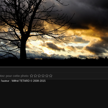
tez pour cette photo
 l'auteur : Wilfrid TETARD © 2008-2015
ur plus d'informations ou pour choisir d'autres formats ou types d'impression, 
r carte bancaire ou compte Paypal. Frais de livraison inclus.
type d'impression :
) Contrecollage conseillé avant accrochage.