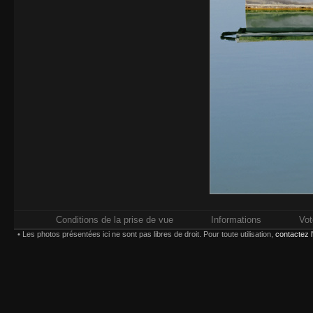
Conditions de la prise de vue
Informations
Vot
• Les photos présentées ici ne sont pas libres de droit. Pour toute utilisation,
contactez 
Impressions réalisées chez
Whitewall.fr
. Pour plus d'in
types d'impression,
Paiement sécurisé par carte bancaire ou compte
Choisissez une taille et un type d'impression :
(*) Contrecollage conseillé 