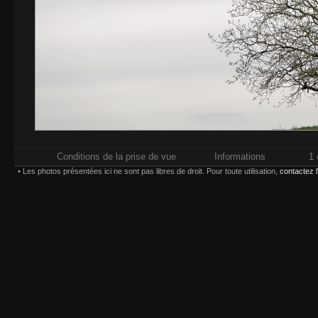
Conditions de la prise de vue
Informations
1 
• Les photos présentées ici ne sont pas libres de droit. Pour toute utilisation,
contactez 
Impressions réalisées chez
Whitewall.fr
. Pour plus d'in
types d'impression,
Paiement sécurisé par carte bancaire ou compte
Choisissez une taille et un type d'impression :
(*) Contrecollage conseillé 
Bordure :
Largeur maxima