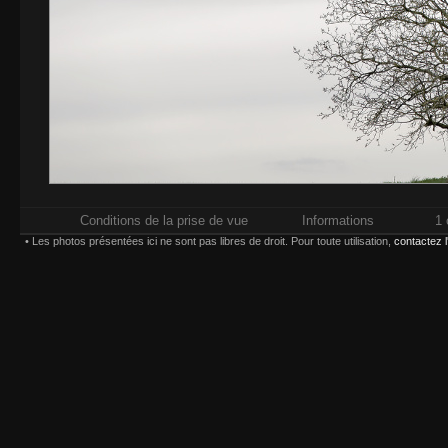
Conditions de la prise de vue
Informations
1 
• Les photos présentées ici ne sont pas libres de droit. Pour toute utilisation,
contactez 
Impressions réalisées chez
Whitewall.fr
. Pour plus d'in
types d'impression,
Paiement sécurisé par carte bancaire ou compte
Choisissez une taille et un type d'impression :
(*) Contrecollage conseillé 
Bordure :
Largeur maxima