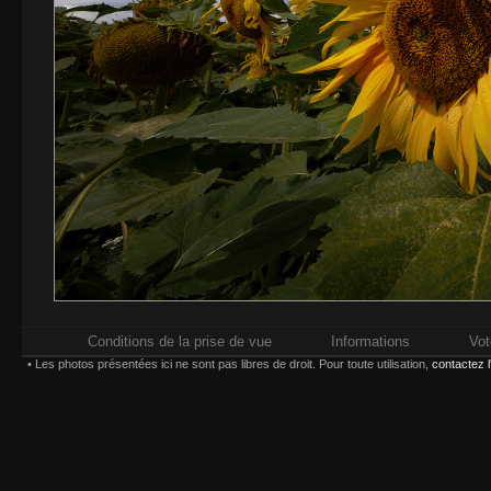
Conditions de la prise de vue
Informations
Vot
• Les photos présentées ici ne sont pas libres de droit. Pour toute utilisation,
contactez 
Impressions réalisées chez
Whitewall.fr
. Pour plus d'in
types d'impression,
Paiement sécurisé par carte bancaire ou compte
Choisissez une taille et un type d'impression :
(*) Contrecollage conseillé 