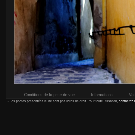
Conditions de la prise de vue
Informations
Vot
• Les photos présentées ici ne sont pas libres de droit. Pour toute utilisation,
contactez 
Impressions réalisées chez
Whitewall.fr
. Pour plus d'in
types d'impression,
Paiement sécurisé par carte bancaire ou compte
Choisissez une taille et un type d'impression :
(*) Contrecollage conseillé 