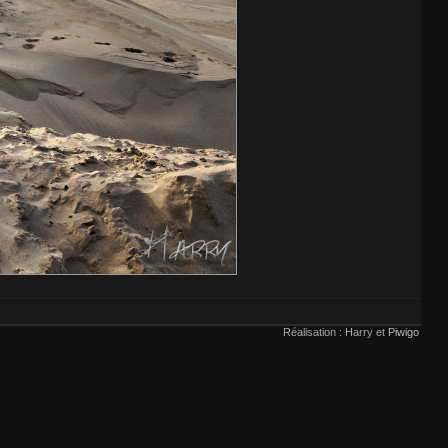
Réalisation : Harry et
Piwigo
voir
ici
.