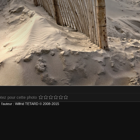
tez pour cette photo
 l'auteur : Wilfrid TETARD © 2008-2015
ur plus d'informations ou pour choisir d'autres formats ou types d'impression, 
r carte bancaire ou compte Paypal. Frais de livraison inclus.
type d'impression :
) Contrecollage conseillé avant accrochage.