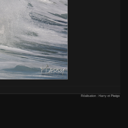
Réalisation : Harry et
Piwigo
voir
ici
.