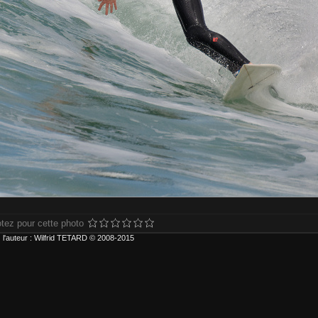
tez pour cette photo
 l'auteur : Wilfrid TETARD © 2008-2015
ur plus d'informations ou pour choisir d'autres formats ou types d'impression, 
r carte bancaire ou compte Paypal. Frais de livraison inclus.
type d'impression :
) Contrecollage conseillé avant accrochage.