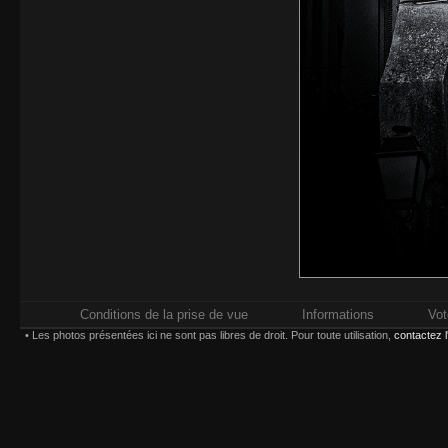
Conditions de la prise de vue
Informations
Vot
• Les photos présentées ici ne sont pas libres de droit. Pour toute utilisation,
contactez 
Impressions réalisées chez
Whitewall.fr
. Pour plus d'in
types d'impression,
Paiement sécurisé par carte bancaire ou compte
Choisissez une taille et un type d'impression :
(*) Contrecollage conseillé 