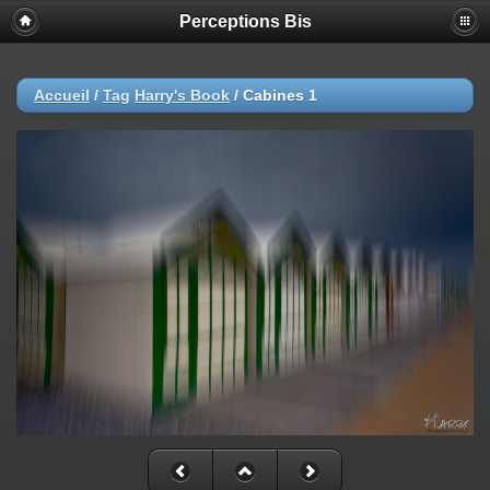
Perceptions Bis
Accueil
/
Tag
Harry's Book
/
Cabines 1