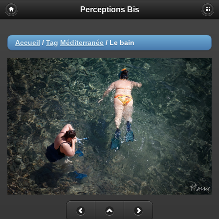
Perceptions Bis
Accueil
/
Tag
Méditerranée
/
Le bain