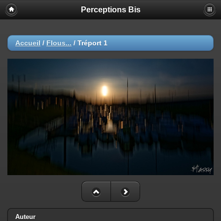
Perceptions Bis
Accueil
/
Flous...
/
Tréport 1
Auteur