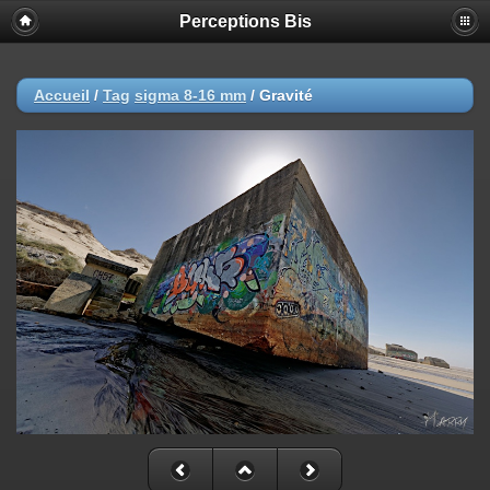
Perceptions Bis
Accueil
/
Tag
sigma 8-16 mm
/
Gravité